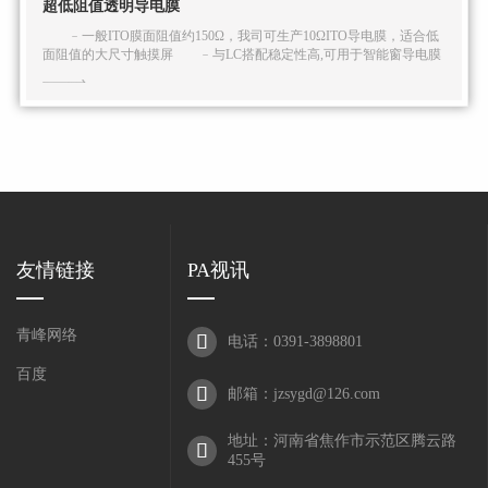
超低阻值透明导电膜
﹣一般ITO膜面阻值约150Ω，我司可生产10ΩITO导电膜，适合低
面阻值的大尺寸触摸屏 ﹣与LC搭配稳定性高,可用于智能窗导电膜
友情链接
PA视讯
青峰网络

电话：0391-3898801
百度

邮箱：jzsygd@126.com
地址：河南省焦作市示范区腾云路

455号