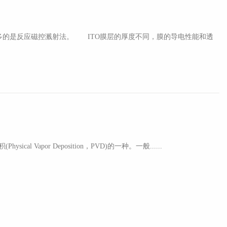
的是反应磁控溅射法。 ITO膜层的厚度不同，膜的导电性能和透
利用磁控溅射技术生产各类光学电子薄膜。 磁控溅射技术：磁控溅射是物理气相沉积(Physical Vapor Deposition，PVD)的一种。一般......